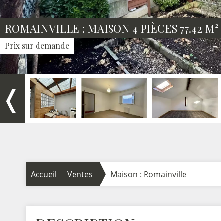
ROMAINVILLE : MAISON 4 PIÈCES 77.42 M²
Prix sur demande
❬
Accueil
Ventes
Maison : Romainville