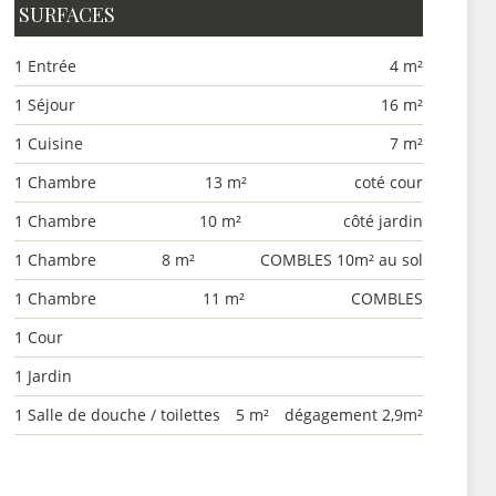
SURFACES
1 Entrée
4 m²
1 Séjour
16 m²
1 Cuisine
7 m²
1 Chambre
13 m²
coté cour
1 Chambre
10 m²
côté jardin
1 Chambre
8 m²
COMBLES 10m² au sol
1 Chambre
11 m²
COMBLES
1 Cour
1 Jardin
1 Salle de douche / toilettes
5 m²
dégagement 2,9m²