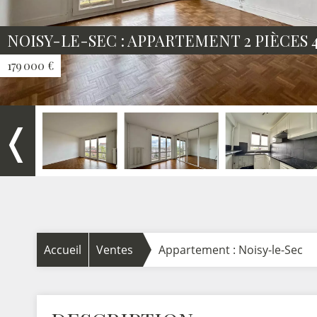
NOISY-LE-SEC : APPARTEMENT 2 PIÈCES 4
179 000 €
❬
Accueil
Ventes
Appartement : Noisy-le-Sec