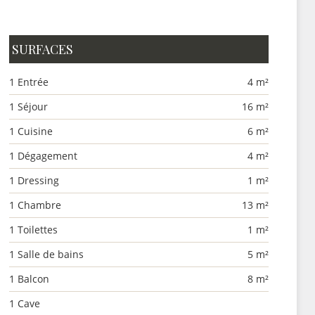
SURFACES
1 Entrée
4 m²
1 Séjour
16 m²
1 Cuisine
6 m²
1 Dégagement
4 m²
1 Dressing
1 m²
1 Chambre
13 m²
1 Toilettes
1 m²
1 Salle de bains
5 m²
1 Balcon
8 m²
1 Cave